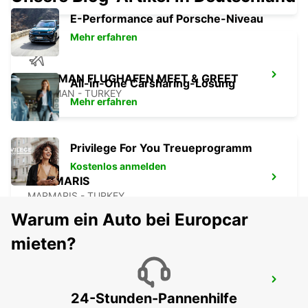
E-Performance auf Porsche-Niveau
Mehr erfahren
DALAMAN FLUGHAFEN MEET & GREET
All-in-One Carsharing-Lösung
DALAMAN - TURKEY
Mehr erfahren
Privilege For You Treueprogramm
Kostenlos anmelden
MARMARIS
MARMARIS - TURKEY
Warum ein Auto bei Europcar
mieten?
FETHIYE
24-Stunden-Pannenhilfe
FETHIYE - TURKEY