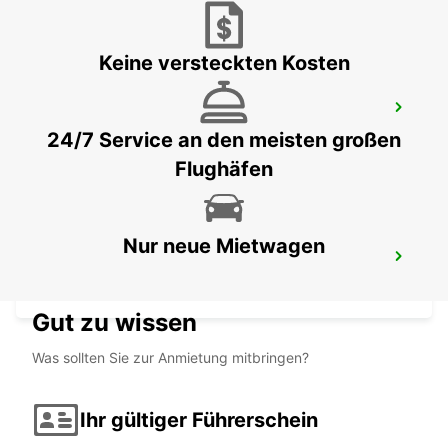
Keine versteckten Kosten
BODRUM MILAS FLUGHAFEN
MUGLA - TURKEY
24/7 Service an den meisten großen
Flughäfen
Nur neue Mietwagen
KUSADASI
AYDIN - TURKEY
Gut zu wissen
Was sollten Sie zur Anmietung mitbringen?
Ihr gültiger Führerschein