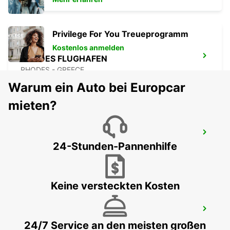
Privilege For You Treueprogramm
Kostenlos anmelden
RHODES FLUGHAFEN
RHODES - GREECE
Warum ein Auto bei Europcar
mieten?
DENIZLI INNENSTADT
24-Stunden-Pannenhilfe
DENIZLI - TURKEY
Keine versteckten Kosten
KEMER
ANTALYA - TURKEY
24/7 Service an den meisten großen