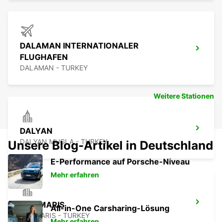
DALAMAN INTERNATIONALER
FLUGHAFEN
DALAMAN - TURKEY
Weitere Stationen
DALYAN
DALYAN MUGLA - TURKEY
Unsere Blog-Artikel in Deutschland
E-Performance auf Porsche-Niveau
Mehr erfahren
MARMARIS
All-in-One Carsharing-Lösung
MARMARIS - TURKEY
Mehr erfahren