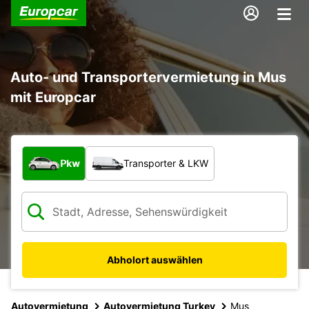
Auto- und Transportervermietung in Mus
mit Europcar
Welche Art von Fahrzeug?
Pkw
Transporter & LKW
Abholort auswählen
Autovermietung
Autovermietung Turkey
Mus