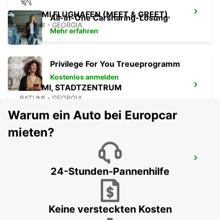
BATUMI FLUGHAFEN (MEET & GREET),
All-in-One Carsharing-Lösung
BATUMI - GEORGIA
Mehr erfahren
Privilege For You Treueprogramm
Kostenlos anmelden
BATUMI, STADTZENTRUM
BATUMI - GEORGIA
Warum ein Auto bei Europcar
mieten?
KUTAISI AIRPORT
24-Stunden-Pannenhilfe
KUTAISI - GEORGIA
Keine versteckten Kosten