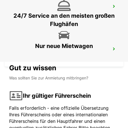
ELAZIG FLUGHAFEN
ELAZIG - TURKEY
24/7 Service an den meisten großen
Flughäfen
Nur neue Mietwagen
SAMSUN FLUGHAFEN MEET & GREET
SAMSUN - TURKEY
Gut zu wissen
Was sollten Sie zur Anmietung mitbringen?
Ihr gültiger Führerschein
Falls erforderlich - eine offizielle Übersetzung
Ihres Führerscheins oder eines internationalen
Führerscheins für den Hauptfahrer und einen
eventuellen zusätzlichen Fahrer Bitte beachten