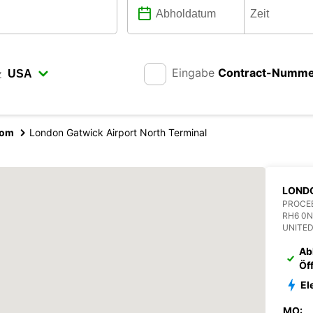
Eingabe
Contract-Numm
z
dom
London Gatwick Airport North Terminal
LOND
PROCE
RH6 0N
UNITE
Ab
Öf
El
MO: