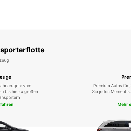
sporterflotte
rzeug
zeuge
Pre
 Fahrzeugen: vom
Premium Autos für j
en bis hin zu großen
Sie jeden Moment so
ansportern
rfahren
Mehr e