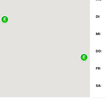
DI:
MI:
DO:
FR:
SA:
SO: