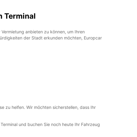
00:01 - 06:59*
23:01 - 23:59*
h Terminal
ung und Rückgabe außerhalb der
gszeiten verfügbar
fnungszeiten können aufgrund von gesetzlichen
r Vermietung anbieten zu können, um Ihren
agen variieren.
würdigkeiten der Stadt erkunden möchten, Europcar
+44 (0371) 3843408
Route
 zu helfen. Wir möchten sicherstellen, dass Ihr
 Terminal und buchen Sie noch heute Ihr Fahrzeug