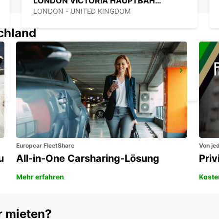
LONDON VICTORIA HAUPTBAHNHOF
LONDON - UNITED KINGDOM
schland
LONDON KINGS CROSS HAUPTBAHNHOF
LONDON - UNITED KINGDOM
Europcar FleetShare
Von jed
u
All-in-One Carsharing-Lösung
Pri
Mehr erfahren
Koste
r mieten?