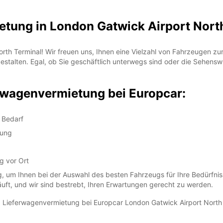
tung in London Gatwick Airport Nort
*Abhol
Öffnun
Die Öf
th Terminal! Wir freuen uns, Ihnen eine Vielzahl von Fahrzeugen zu
Feiert
estalten. Egal, ob Sie geschäftlich unterwegs sind oder die Sehens
erwagenvermietung bei Europcar:
 Bedarf
lung
g vor Ort
, um Ihnen bei der Auswahl des besten Fahrzeugs für Ihre Bedürfnisse
läuft, und wir sind bestrebt, Ihren Erwartungen gerecht zu werden.
nd Lieferwagenvermietung bei Europcar London Gatwick Airport North