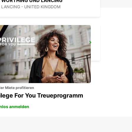
WORTHING UND LANCING
LANCING - UNITED KINGDOM
LONDON ST PANCRAS HAUPTBAHNHOF
LONDON - UNITED KINGDOM
er Miete profitieren
vilege For You Treueprogramm
nlos anmelden