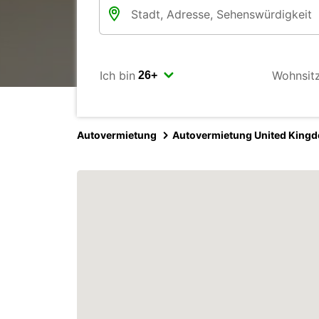
Ich bin
Wohnsit
Autovermietung
Autovermietung United King