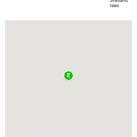
Shetland
Isles