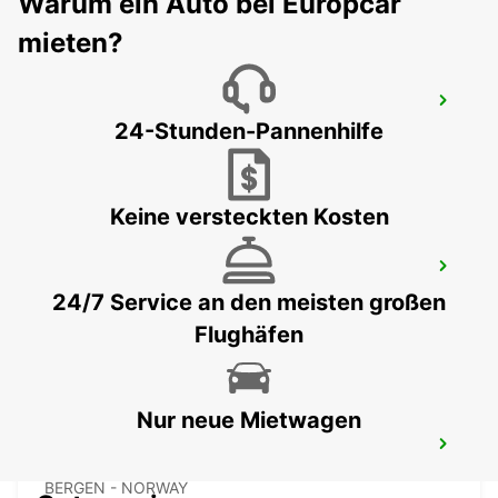
Warum ein Auto bei Europcar
mieten?
ABERDEEN FLUGHAFEN
24-Stunden-Pannenhilfe
ABERDEEN - UNITED KINGDOM
Keine versteckten Kosten
INVERNESS FLUGHAFEN
INVERNESS - UNITED KINGDOM
24/7 Service an den meisten großen
Flughäfen
Nur neue Mietwagen
BERGEN APT FLESLAND MEET AND
GREET
BERGEN - NORWAY