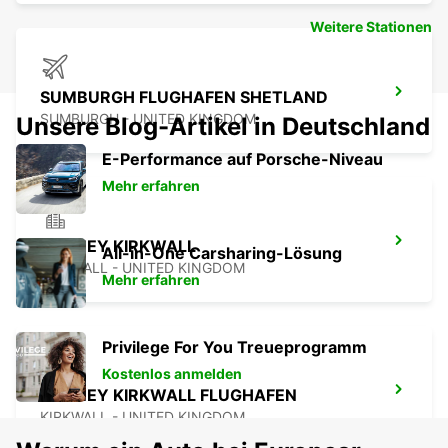
Weitere Stationen
SUMBURGH FLUGHAFEN SHETLAND
SUMBURGH - UNITED KINGDOM
Unsere Blog-Artikel in Deutschland
E-Performance auf Porsche-Niveau
Mehr erfahren
ORKNEY KIRKWALL
All-in-One Carsharing-Lösung
KIRKWALL - UNITED KINGDOM
Mehr erfahren
Privilege For You Treueprogramm
Kostenlos anmelden
ORKNEY KIRKWALL FLUGHAFEN
KIRKWALL - UNITED KINGDOM