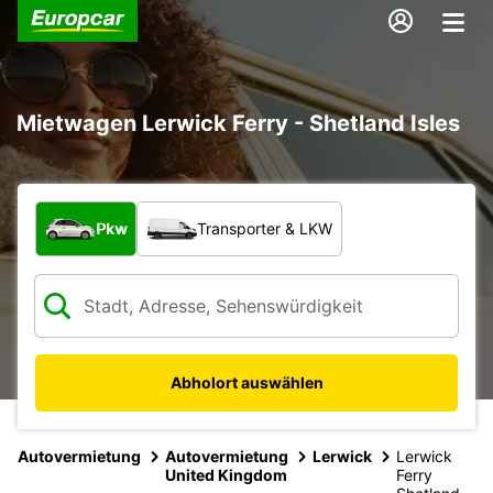
Mietwagen Lerwick Ferry - Shetland Isles
Welche Art von Fahrzeug?
Pkw
Transporter & LKW
Abholort auswählen
Autovermietung
Autovermietung
Lerwick
Lerwick
United Kingdom
Ferry