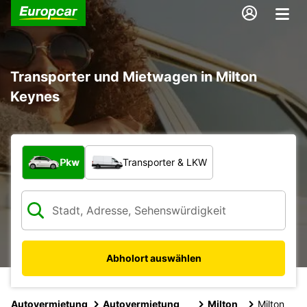
Transporter und Mietwagen in Milton
Keynes
Welche Art von Fahrzeug?
Pkw
Transporter & LKW
Abholort auswählen
Autovermietung
Autovermietung
Milton
Milton