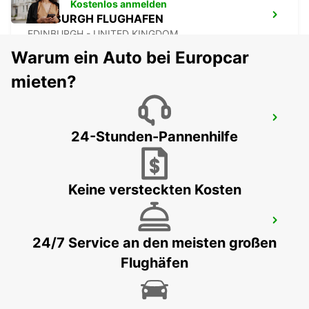
Kostenlos anmelden
EDINBURGH FLUGHAFEN
EDINBURGH - UNITED KINGDOM
Warum ein Auto bei Europcar
mieten?
PRESTON
24-Stunden-Pannenhilfe
PRESTON - UNITED KINGDOM
Keine versteckten Kosten
HULL
HULL - UNITED KINGDOM
24/7 Service an den meisten großen
Flughäfen