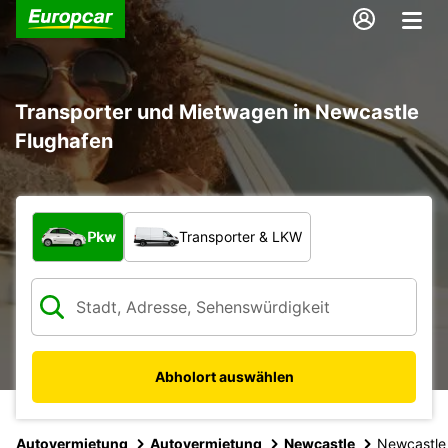
Transporter und Mietwagen in Newcastle
Flughafen
Welche Art von Fahrzeug?
Pkw
Transporter & LKW
Abholort auswählen
Autovermietung
Autovermietung
Newcastle
Newcastle