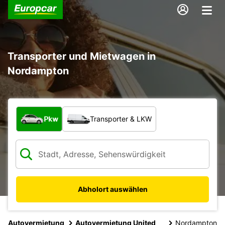
Transporter und Mietwagen in
Nordampton
Welche Art von Fahrzeug?
Pkw
Transporter & LKW
Abholort auswählen
Autovermietung
Autovermietung United
Nordampton