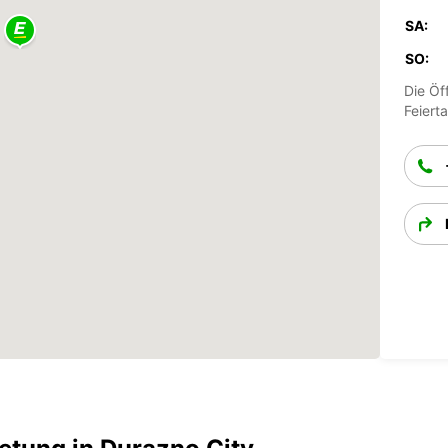
SA:
SO:
Die Öf
Feiert