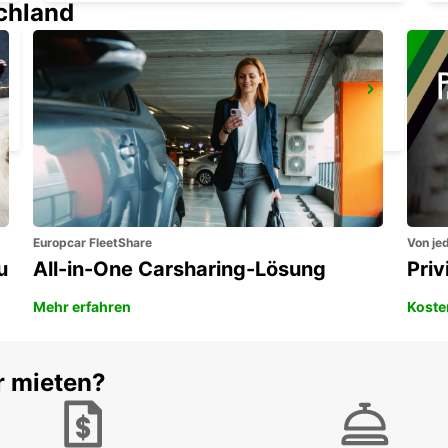
schland
BUENOS AIRES JORGE NEWBERY FLUGHAFEN
BUENOS AIRES - ARGENTINA
Europcar FleetShare
Von jed
u
All-in-One Carsharing-Lösung
Pri
Mehr erfahren
Koste
r mieten?