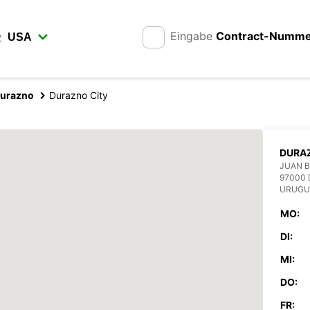
Eingabe
Contract-Numm
z
urazno
Durazno City
DURA
JUAN B
97000
URUGU
MO:
DI:
MI:
DO:
FR: