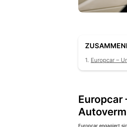
ZUSAMMEN
1.
Europcar – U
Europcar 
Autoverm
Europcar engagiert sic