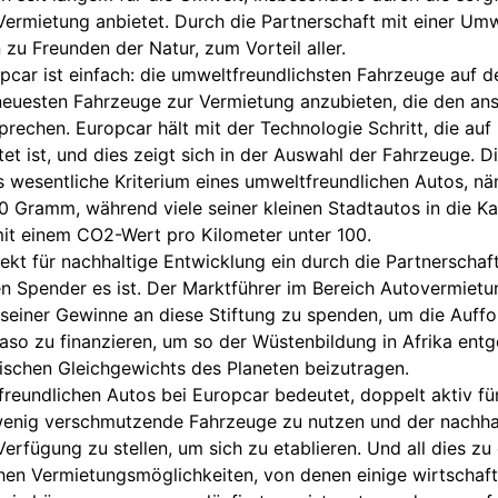
Vermietung anbietet. Durch die Partnerschaft mit einer Um
zu Freunden der Natur, zum Vorteil aller.
pcar ist einfach: die umweltfreundlichsten Fahrzeuge auf d
 neuesten Fahrzeuge zur Vermietung anzubieten, die den an
echen. Europcar hält mit der Technologie Schritt, die auf
et ist, und dies zeigt sich in der Auswahl der Fahrzeuge. D
as wesentliche Kriterium eines umweltfreundlichen Autos, 
0 Gramm, während viele seiner kleinen Stadtautos in die Kat
mit einem CO2-Wert pro Kilometer unter 100.
rekt für nachhaltige Entwicklung ein durch die Partnerschaft
n Spender es ist. Der Marktführer im Bereich Autovermietu
il seiner Gewinne an diese Stiftung zu spenden, um die Auffo
Faso zu finanzieren, um so der Wüstenbildung in Afrika en
ischen Gleichgewichts des Planeten beizutragen.
reundlichen Autos bei Europcar bedeutet, doppelt aktiv für
 wenig verschmutzende Fahrzeuge zu nutzen und der nachha
 Verfügung zu stellen, um sich zu etablieren. Und all dies zu
hen Vermietungsmöglichkeiten, von denen einige wirtschaft