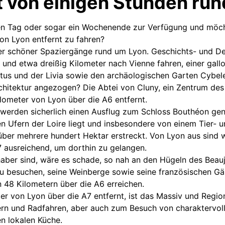
t von einigen Stunden ru
en Tag oder sogar ein Wochenende zur Verfügung und möch
on Lyon entfernt zu fahren?
ller schöner Spaziergänge rund um Lyon. Geschichts- und D
und etwa dreißig Kilometer nach Vienne fahren, einer gallo
us und der Livia sowie den archäologischen Garten Cybele
rchitektur angezogen? Die Abtei von Cluny, ein Zentrum de
Kilometer von Lyon über die A6 entfernt.
 werden sicherlich einen Ausflug zum Schloss Bouthéon gen
n Ufern der Loire liegt und insbesondere von einem Tier- 
über mehrere hundert Hektar erstreckt. Von Lyon aus sind 
7 ausreichend, um dorthin zu gelangen.
aber sind, wäre es schade, so nah an den Hügeln des Beauj
zu besuchen, seine Weinberge sowie seine französischen Gä
n 48 Kilometern über die A6 erreichen.
ter von Lyon über die A7 entfernt, ist das Massiv und Region
rn und Radfahren, aber auch zum Besuch von charaktervo
n lokalen Küche.