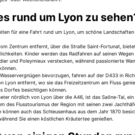
es rund um Lyon zu sehen
eiten für eine Fahrt rund um Lyon, um schöne Landschaften 
om Zentrum entfernt, über die Straße Saint-Fortunat, biet
ichkeiten. Kinder werden das Radfahren auf seinen Wegen l
dier und Poleymieux verstecken, während passionierte Wa
können.
h Wasservergnügen bevorzugen, fahren auf der D433 in Rich
n Lyon entfernt, wo sie das Freizeitzentrum am Fluss geni
es Dorfes besichtigen können.
eter nördlich von Lyon über die A46, ist das Saône-Tal, ei
um des Flusstourismus der Region mit seinen zwei Jachthäf
 können auch das Schleusenhaus aus dem Jahr 1870 besich
während Sie einen köstlichen Kräutertee genießen.