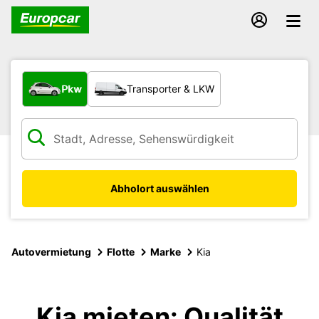
Welche Art von Fahrzeug?
Pkw
Transporter & LKW
Abholort auswählen
Autovermietung
Flotte
Marke
Kia
Kia mieten: Qualität