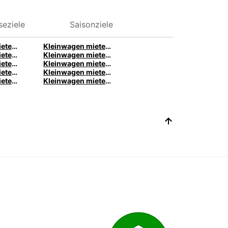
seziele
Saisonziele
Kleinwagen mieten in Leipzig | Europcar
Kleinwagen mieten in Kassel | Europcar
Kleinwagen mieten in Karlsruhe | Europcar
Kleinwagen mieten in Hannover | Europcar
Kleinwagen mieten in Duisburg | Europcar
Kleinwagen mieten in Dortmund | Europcar
Kleinwagen mieten in Bochum | Europcar
Kleinwagen mieten in Bielefeld | Europcar
Kleinwagen mieten in Antalya | Europcar
Kleinwagen mieten in Aachen | Europcar