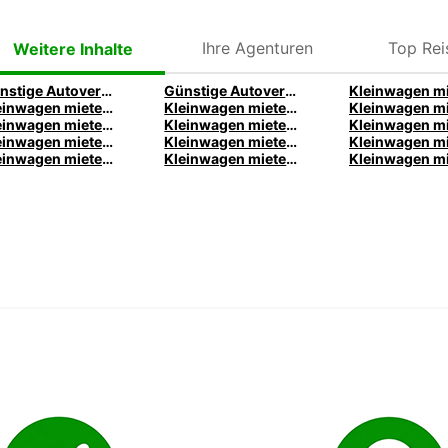
Ihre Agenturen
Top Rei
Weitere Inhalte
Günstige Autovermietung Potsdam | Mietwagen Angebote & Preise
Günstige Autovermietung Mallorca | Mietwagen am Flughafen Palma buchen
Kleinwagen mieten in Koblenz | Europcar
Kleinwagen mieten in Kiel | Europcar
Kleinwagen mieten in Hamburg | Europcar
Kleinwagen mieten in Essen | Europcar
Kleinwagen mieten in Bremen | Europcar
Kleinwagen mieten in Bonn | Europcar
Kleinwagen mieten in Berlin | Europcar
Kleinwagen mieten in Augsburg | Europcar