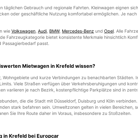
en täglichen Gebrauch und regionale Fahrten. Kleinwagen eignen sich
cken oder geschäftliche Nutzung komfortabel ermöglichen. Je nach 
en wie
Volkswagen
,
Audi
,
BMW
,
Mercedes-Benz
und
Opel
. Alle Fahr
 Fahrzeugkategorie bietet konsistente Merkmale hinsichtlich Komfor
 Passagierbedarf passt.
reiswerten Mietwagen in Krefeld wissen?
r, Wohngebiete und kurze Verbindungen zu benachbarten Städten. Inn
imits. Viele Straßen verfügen über Verkehrsberuhigungen und kontr
 variieren je nach Bezirk, kostenpflichtige Parkplätze sind in zentr
bunden, die die Stadt mit Düsseldorf, Duisburg und Köln verbinden. 
en stark befahren sein. Umweltzonen gelten in vielen Bereichen, 
lanen Sie Ihre Route daher im Voraus, insbesondere zu Stoßzeiten.
 in Krefeld bei Europcar