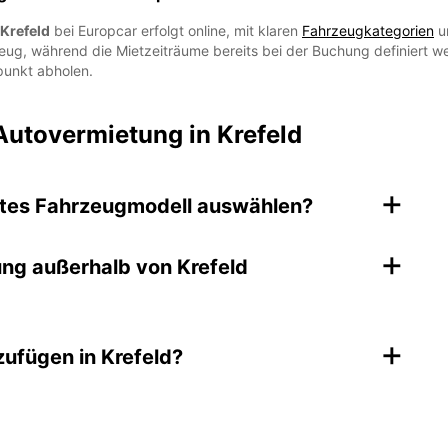
Krefeld
bei Europcar erfolgt online, mit klaren
Fahrzeugkategorien
u
g, während die Mietzeiträume bereits bei der Buchung definiert we
punkt abholen.
Autovermietung in Krefeld
+
mtes Fahrzeugmodell auswählen?
+
ung außerhalb von Krefeld
+
zufügen in Krefeld?