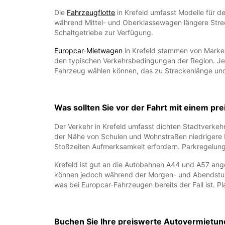
Die
Fahrzeugflotte
in Krefeld umfasst Modelle für d
während Mittel- und Oberklassewagen längere Stre
Schaltgetriebe zur Verfügung.
Europcar-Mietwagen
in Krefeld stammen von Mark
den typischen Verkehrsbedingungen der Region. Jede
Fahrzeug wählen können, das zu Streckenlänge und
Was sollten Sie vor der Fahrt mit einem p
Der Verkehr in Krefeld umfasst dichten Stadtverkeh
der Nähe von Schulen und Wohnstraßen niedrigere L
Stoßzeiten Aufmerksamkeit erfordern. Parkregelungen
Krefeld ist gut an die Autobahnen A44 und A57 ange
können jedoch während der Morgen- und Abendstund
was bei Europcar-Fahrzeugen bereits der Fall ist. P
Buchen Sie Ihre preiswerte Autovermietung