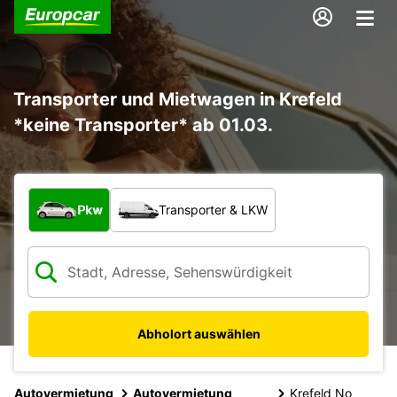
Transporter und Mietwagen in Krefeld
*keine Transporter* ab 01.03.
Welche Art von Fahrzeug?
Pkw
Transporter & LKW
Abholort auswählen
Autovermietung
Autovermietung
Krefeld No