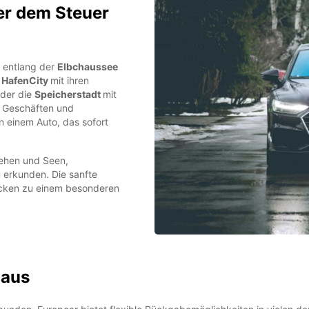
er dem Steuer
ie entlang der
Elbchaussee
r
HafenCity
mit ihren
der die
Speicherstadt
mit
n Geschäften und
in einem Auto, das sofort
iehen und Seen,
 erkunden. Die sanfte
ecken zu einem besonderen
naus