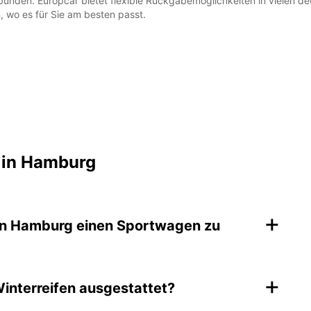
unden. Europcar bietet flexible Rückgabemöglichkeiten in vielen deu
 wo es für Sie am besten passt.
 in Hamburg
+
 in Hamburg einen Sportwagen zu
+
interreifen ausgestattet?