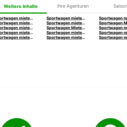
Ihre Agenturen
Saison
Weitere Inhalte
Sportwagen mieten in Zwickau | Europcar
Sportwagen mieten in Zwickau | Europcar
Sportwagen mieten in Zwickau | Europcar
Sportwagen mieten in Zwickau | Europcar
Sportwagen mieten in Berlin von Europcar
Sportwagen Mieten in München von Europcar
Sportwagen mieten in Manchester bei Europcar
Sportwagen mieten in Dublin bei Europcar
Sportwagen mieten in Melbourne bei Europcar
Sportwagen mieten in Christchurch bei Europcar