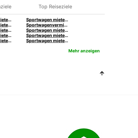
ziele
Top Reiseziele
Sportwagen mieten in Zwickau | Europcar
Sportwagen mieten in Zwickau | Europcar
Sportwagen Mieten in Frankfurt von Europcar
Sportwagenvermietung in Stuttgart bei Europcar
Sportwagen mieten in London bei Europcar
Sportwagen mieten in Birmingham bei Europcar
Sportwagen mieten in Brisbane bei Europcar
Sportwagen mieten in Sydney bei Europcar
Sportwagen mieten in Auckland bei Europcar
Sportwagen mieten in Queenstown bei Europcar
Mehr anzeigen