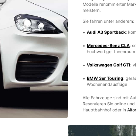
Modelle renommierter Mark
meistern.
Sie fahren unter anderem:
Audi A3 Sportback
: kom
Mercedes-Benz CLA
: s
hochwertiger Innenraum
Volkswagen Golf GTI
: v
BMW 3er Touring
: gerä
Wochenendausflüge
Alle Fahrzeuge sind mit Au
Reservieren Sie online und
Hauptbahnhof oder in
Alto