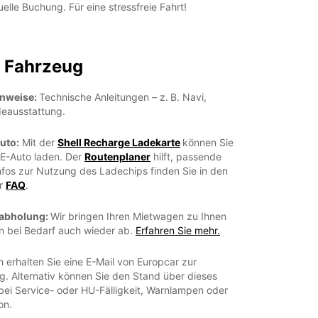
uelle Buchung. Für eine stressfreie Fahrt!
s Fahrzeug
inweise:
Technische Anleitungen – z. B. Navi,
deausstattung.
uto:
Mit der
Shell Recharge Ladekarte
können Sie
 E-Auto laden. Der
Routenplaner
hilft, passende
nfos zur Nutzung des Ladechips finden Sie in den
er
FAQ
.
-abholung:
Wir bringen Ihren Mietwagen zu Ihnen
n bei Bedarf auch wieder ab.
Erfahren Sie mehr.
h erhalten Sie eine E-Mail von Europcar zur
g. Alternativ können Sie den Stand über dieses
ei Service- oder HU-Fälligkeit, Warnlampen oder
on.