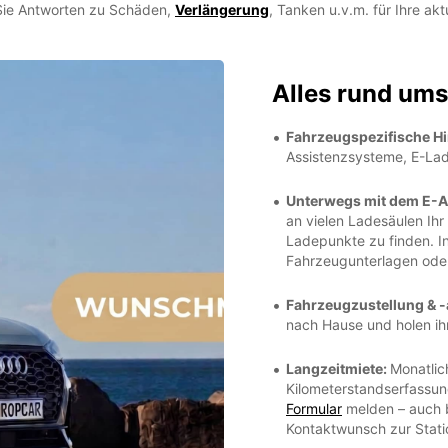
 Sie Antworten zu Schäden,
Verlängerung
, Tanken u.v.m. für Ihre akt
Alles rund um
Fahrzeugspezifische H
Assistenzsysteme, E-La
Unterwegs mit dem E-A
an vielen Ladesäulen Ihr
Ladepunkte zu finden. I
Fahrzeugunterlagen od
Fahrzeugzustellung & 
nach Hause und holen ih
Langzeitmiete:
Monatlic
Kilometerstandserfassun
Formular
melden – auch b
Kontaktwunsch zur Stati