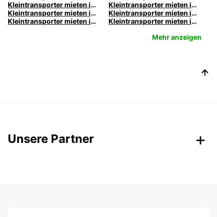
Kleintransporter mieten in Chemnitz | Europcar
Kleintransporter mieten in Dortmund | Europcar
Kleintransporter mieten in Dresden | Europcar
Kleintransporter mieten in Duisburg | Europcar
Kleintransporter mieten in Freiburg | Europcar
Kleintransporter mieten in Hannover | Europcar
Mehr anzeigen
Unsere Partner