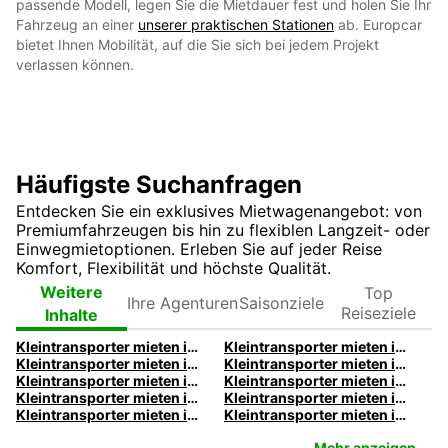
passende Modell, legen Sie die Mietdauer fest und holen Sie Ihr
Fahrzeug an einer
unserer praktischen Stationen
ab. Europcar
bietet Ihnen Mobilität, auf die Sie sich bei jedem Projekt
verlassen können.
Häufigste Suchanfragen
Entdecken Sie ein exklusives Mietwagenangebot: von
Premiumfahrzeugen bis hin zu flexiblen Langzeit- oder
Einwegmietoptionen. Erleben Sie auf jeder Reise
Komfort, Flexibilität und höchste Qualität.
Ihre
Top
Weitere
Saisonziele
Agenturen
Reiseziele
Inhalte
Kleintransporter mieten in Aachen | Europcar
Kleintransporter mieten in Berlin | Europcar
Kleintransporter mieten in Bonn | Europcar
Kleintransporter mieten in Bremen | Europcar
Kleintransporter mieten in Chemnitz | Europcar
Kleintransporter mieten in Dortmund | Europcar
Kleintransporter mieten in Dresden | Europcar
Kleintransporter mieten in Duisburg | Europcar
Kleintransporter mieten in Freiburg | Europcar
Kleintransporter mieten in Hannover | Europcar
Mehr anzeigen