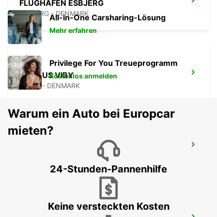
FLUGHAFEN ESBJERG
ESBJERG - DENMARK
All-in-One Carsharing-Lösung
Mehr erfahren
Privilege For You Treueprogramm
AARHUS VIBY
Kostenlos anmelden
VIBY J - DENMARK
Warum ein Auto bei Europcar
mieten?
KOLDING
KOLDING - DENMARK
24-Stunden-Pannenhilfe
Keine versteckten Kosten