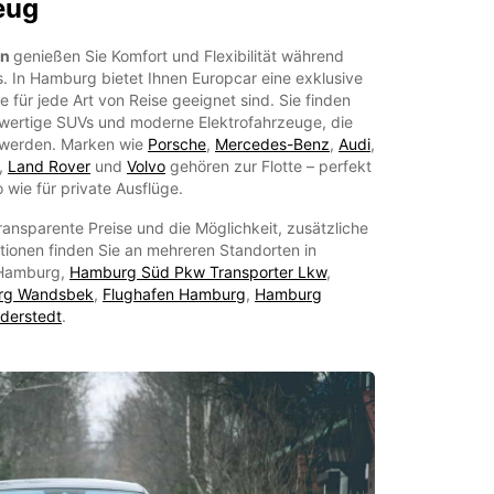
eug
en
genießen Sie Komfort und Flexibilität während
. In Hamburg bietet Ihnen Europcar eine exklusive
 für jede Art von Reise geeignet sind. Sie finden
wertige SUVs und moderne Elektrofahrzeuge, die
 werden. Marken wie
Porsche
,
Mercedes-Benz
,
Audi
,
,
Land Rover
und
Volvo
gehören zur Flotte – perfekt
 wie für private Ausflüge.
ansparente Preise und die Möglichkeit, zusätzliche
tionen finden Sie an mehreren Standorten in
 Hamburg,
Hamburg Süd Pkw Transporter Lkw
,
rg Wandsbek
,
Flughafen Hamburg
,
Hamburg
derstedt
.