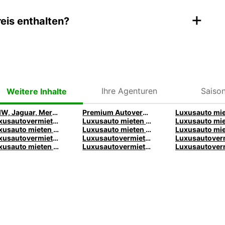
+
eis enthalten?
Ihre Agenturen
Saison
Weitere Inhalte
BMW, Jaguar, Mercedes | Premium Autos mieten| Europcar
Premium Autovermietung
Luxusautovermietung Manchester – Premiumfahrzeuge von Europcar
Luxusauto mieten in Birmingham – Premiumfahrzeuge von Europcar
Luxusauto mieten in Paris – Premiumfahrzeuge von Europcar
Luxusauto mieten in Lyon – Premiumfahrzeuge von Europcar
Luxusautovermietung in Melbourne – Premiumfahrzeuge von Europcar
Luxusautovermietung Brisbane – Premiumfahrzeuge von Europcar
Luxusauto mieten in Queenstown – Premiumfahrzeuge von Europcar
Luxusautovermietung in Rom – Premiumfahrzeuge von Europcar