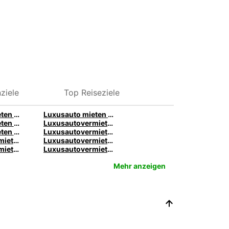
ziele
Top Reiseziele
Luxusauto mieten in Stuttgart – Premiumfahrzeuge von Europcar
Luxusauto mieten in Frankfurt – Premiumfahrzeuge von Europcar
Luxusauto mieten in London – Premiumfahrzeuge von Europcar
Luxusautovermietung Teneriffa – Premium-Fahrzeuge bei Europcar
Luxusauto mieten in Marseille – Premiumfahrzeuge von Europcar
Luxusautovermietung in Sydney – Premiumfahrzeuge von Europcar
Luxusautovermietung Christchurch – Premiumfahrzeuge von Europcar
Luxusautovermietung Auckland – Premiumfahrzeuge von Europcar
Luxusautovermietung in Mailand – Premiumfahrzeuge von Europcar
Luxusautovermietung in Neapel – Premiumfahrzeuge von Europcar
Mehr anzeigen