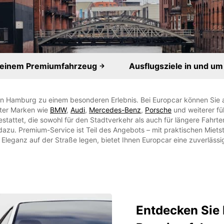
it einem Premiumfahrzeug
Ausflugsziele in und u
in Hamburg zu einem besonderen Erlebnis. Bei Europcar können Sie 
rter Marken wie
BMW
,
Audi
,
Mercedes-Benz
,
Porsche
und weiterer fü
stattet, die sowohl für den Stadtverkehr als auch für längere Fahrte
zu. Premium-Service ist Teil des Angebots – mit praktischen Miets
leganz auf der Straße legen, bietet Ihnen Europcar eine zuverlässig
Entdecken Sie 