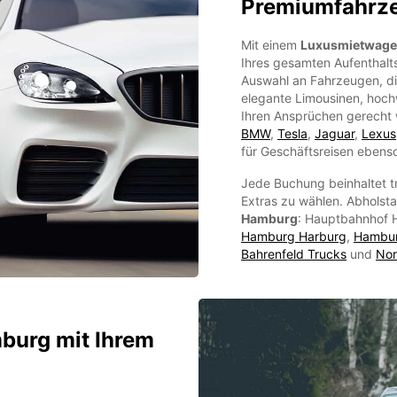
Premiumfahrz
Mit einem
Luxusmietwag
Ihres gesamten Aufenthalts
Auswahl an Fahrzeugen, die
elegante Limousinen, hoch
Ihren Ansprüchen gerecht
BMW
,
Tesla
,
Jaguar
,
Lexus
für Geschäftsreisen ebenso
Jede Buchung beinhaltet tr
Extras zu wählen. Abholsta
Hamburg
: Hauptbahnhof
Hamburg Harburg
,
Hambu
Bahrenfeld Trucks
und
Nor
burg mit Ihrem