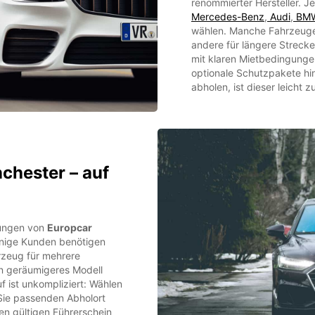
renommierter Hersteller. 
Mercedes-Benz
,
Audi
,
BM
wählen. Manche Fahrzeuge 
andere für längere Streck
mit klaren Mietbedingunge
optionale Schutzpakete hi
abholen, ist dieser leicht
chester – auf
gungen von
Europcar
inige Kunden benötigen
hrzeug für mehrere
n geräumigeres Modell
 ist unkompliziert: Wählen
 Sie passenden Abholort
nen gültigen Führerschein