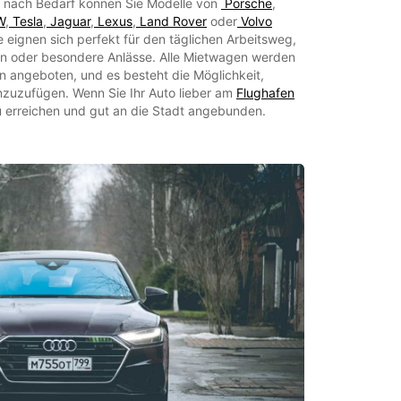
Je nach Bedarf können Sie Modelle von
Porsche
,
W
,
Tesla
,
Jaguar
,
Lexus
,
Land Rover
oder
Volvo
eignen sich perfekt für den täglichen Arbeitsweg,
en oder besondere Anlässe. Alle Mietwagen werden
n angeboten, und es besteht die Möglichkeit,
nzuzufügen. Wenn Sie Ihr Auto lieber am
Flughafen
 zu erreichen und gut an die Stadt angebunden.