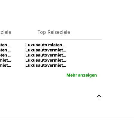
ziele
Top Reiseziele
Luxusauto mieten in Hamburg – Premiumfahrzeuge von Europcar
Luxusauto mieten in Stuttgart – Premiumfahrzeuge von Europcar
Luxusauto mieten in London – Premiumfahrzeuge von Europcar
Luxusautovermietung Teneriffa – Premium-Fahrzeuge bei Europcar
Luxusauto mieten in Marseille – Premiumfahrzeuge von Europcar
Luxusautovermietung in Sydney – Premiumfahrzeuge von Europcar
Luxusautovermietung Christchurch – Premiumfahrzeuge von Europcar
Luxusautovermietung Auckland – Premiumfahrzeuge von Europcar
Luxusautovermietung in Mailand – Premiumfahrzeuge von Europcar
Luxusautovermietung in Neapel – Premiumfahrzeuge von Europcar
Mehr anzeigen