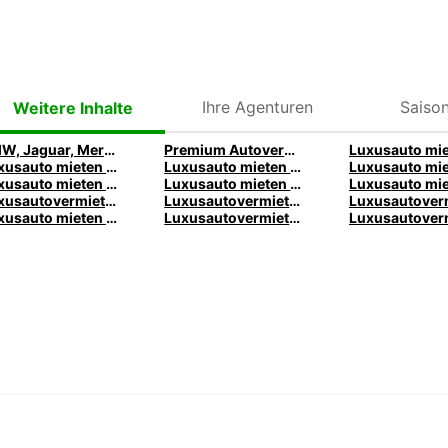
Ihre Agenturen
Saison
Weitere Inhalte
BMW, Jaguar, Mercedes | Premium Autos mieten| Europcar
Premium Autovermietung
Luxusauto mieten in Frankfurt – Premiumfahrzeuge von Europcar
Luxusauto mieten in Birmingham – Premiumfahrzeuge von Europcar
Luxusauto mieten in Paris – Premiumfahrzeuge von Europcar
Luxusauto mieten in Lyon – Premiumfahrzeuge von Europcar
Luxusautovermietung in Melbourne – Premiumfahrzeuge von Europcar
Luxusautovermietung Brisbane – Premiumfahrzeuge von Europcar
Luxusauto mieten in Queenstown – Premiumfahrzeuge von Europcar
Luxusautovermietung in Rom – Premiumfahrzeuge von Europcar