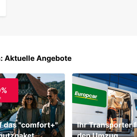
: Aktuelle Angebote
9%
t
f das "comfort+"
Ihr Transporter f
hutzpaket
den Umzug