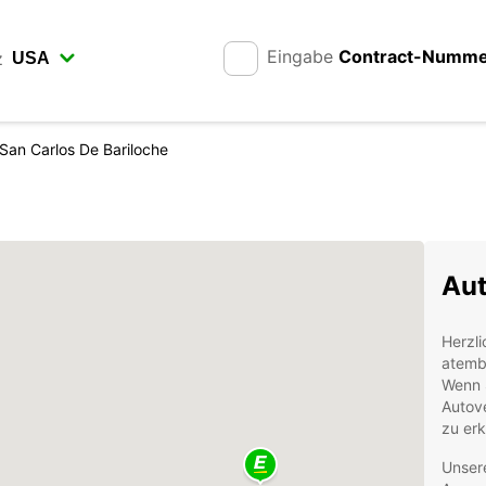
Eingabe
Contract-Numm
z
San Carlos De Bariloche
Aut
Herzli
atemb
Wenn S
Autove
zu erk
Unsere