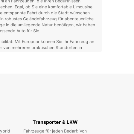
hl an Fahrzeugen, die Ihren Bedürfnissen
echen. Egal, ob Sie eine komfortable Limousine
ne entspannte Fahrt durch die Stadt wünschen
in robustes Geländefahrzeug für abenteuerliche
ge in die umliegende Natur benötigen, wir haben
ssende Auto für Sie.
xibilität: Mit Europcar können Sie Ihr Fahrzeug an
er von mehreren praktischen Standorten in
iloche abholen und zurückgeben.
fort: Unsere Fahrzeuge sind modern, gut
artet und bieten ein angenehmes Fahrerlebnis.
herheit: Die Sicherheit unserer Kunden hat für uns
ste Priorität, daher unterziehen wir alle
rzeuge regelmäßigen Checks.
denservice: Unser freundliches und kompetentes
m steht Ihnen bei Fragen oder Anliegen jederzeit
 Verfügung.
ken Sie die Schönheit von Bariloche und der
Transporter & LKW
genden Natur mit einem Mietwagen von Europcar.
 Sie noch heute und machen Sie sich bereit für
ybrid
Fahrzeuge für jeden Bedarf: Von