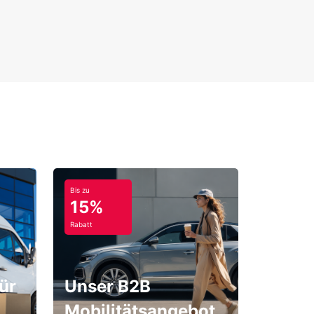
Bis zu
15%
Rabatt
ür
Unser B2B
Mobilitätsangebot