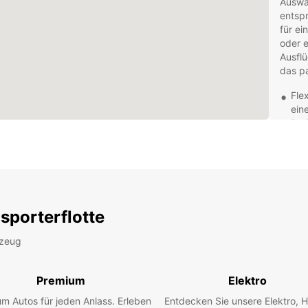
Auswa
entspr
für ei
oder e
Ausflü
das pa
Fle
ein
Bar
Kom
gew
Sic
ober
Fah
sporterflotte
Kun
Tea
rzeug
zur
Entdec
Premium
Elektro
umlie
Buchen
m Autos für jeden Anlass. Erleben
Entdecken Sie unsere Elektro, H