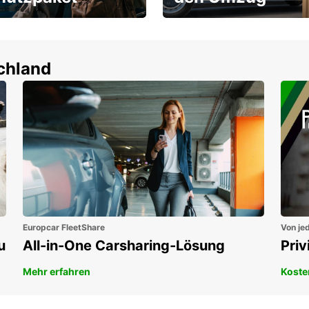
um-Schutz ohne
Flexibel mieten & sofort
tbeteiligung
losfahren!
en!
schland
Europcar FleetShare
Von jed
u
All-in-One Carsharing-Lösung
Pri
Mehr erfahren
Koste