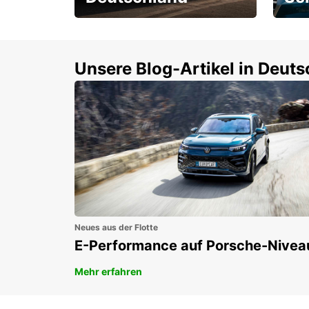
Einsteigen und 15 %
Rund
sparen!
Selbs
buch
Unsere Blog-Artikel in Deut
Neues aus der Flotte
E-Performance auf Porsche-Nivea
Mehr erfahren