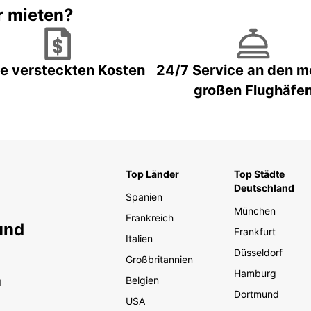
r mieten?
e versteckten Kosten
24/7 Service an den m
großen Flughäfe
Top Länder
Top Städte
Deutschland
Spanien
München
Frankreich
und
Frankfurt
Italien
Düsseldorf
Großbritannien
Hamburg
n
Belgien
Dortmund
USA