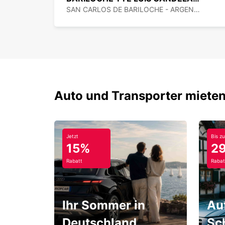
SAN CARLOS DE BARILOCHE - ARGENTINA
Auto und Transporter mieten
Jetzt
Bis zu
15%
2
Rabatt
Rabat
Ihr Sommer in
Au
Deutschland
Sc