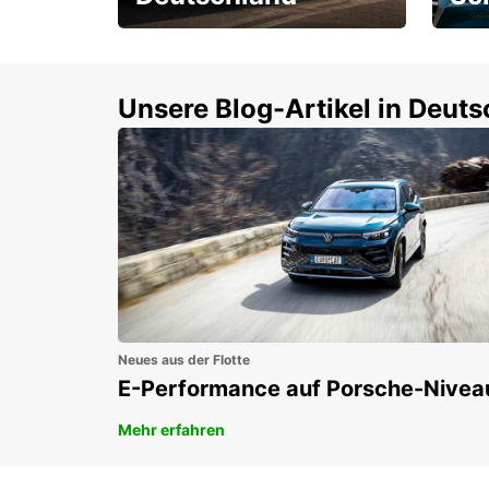
Einsteigen und 15 %
Rund
sparen!
Selbs
buch
Unsere Blog-Artikel in Deut
Neues aus der Flotte
E-Performance auf Porsche-Nivea
Mehr erfahren