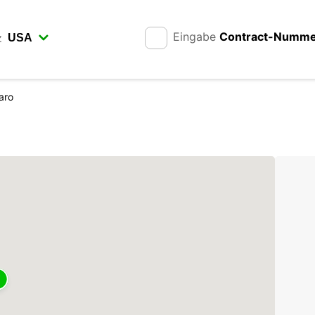
Eingabe
Contract-Numm
z
aro