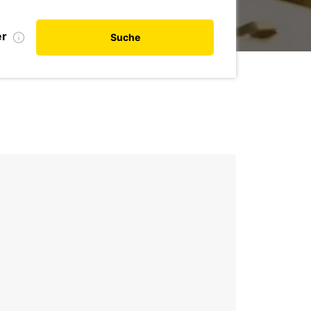
er
Suche