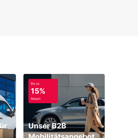
Bis zu
15%
Rabatt
ür
Unser B2B
Mobilitätsangebot