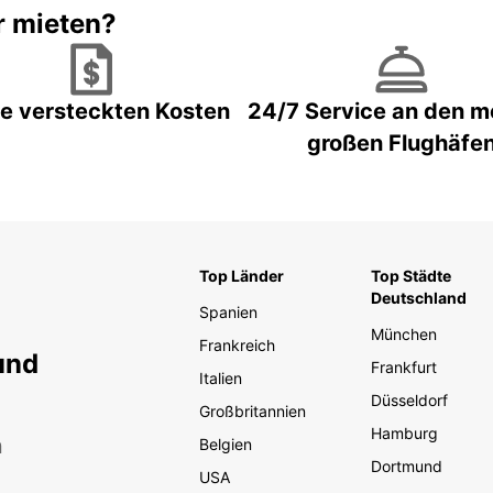
r mieten?
e versteckten Kosten
24/7 Service an den m
großen Flughäfe
Top Länder
Top Städte
Deutschland
Spanien
München
Frankreich
und
Frankfurt
Italien
Düsseldorf
Großbritannien
Hamburg
n
Belgien
Dortmund
USA