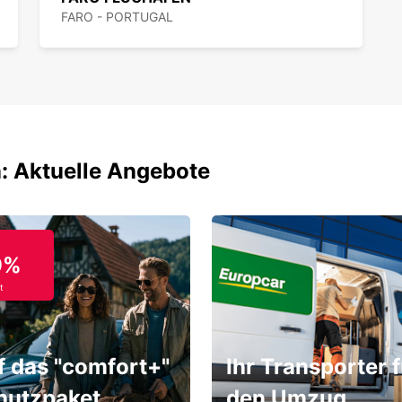
FARO - PORTUGAL
: Aktuelle Angebote
9%
t
f das "comfort+"
Ihr Transporter f
hutzpaket
den Umzug