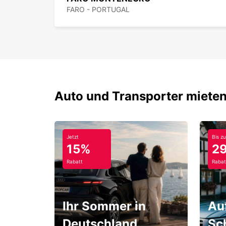
FARO - PORTUGAL
Auto und Transporter mieten
Jetzt
Bis zu
15%
2
Rabatt
Rabat
Ihr Sommer in
Au
Deutschland
Sc