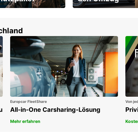
um-Schutz ohne
Flexibel mieten & sofort
tbeteiligung
losfahren!
en!
schland
Europcar FleetShare
Von jed
u
All-in-One Carsharing-Lösung
Pri
Mehr erfahren
Koste