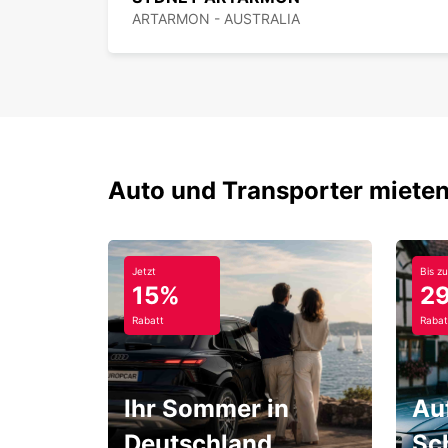
ARTARMON - AUSTRALIA
Auto und Transporter mieten
Jetzt
Bis zu
15%
2
Rabatt
Rabat
Ihr Sommer in
Au
Deutschland
Sc