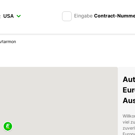
Eingabe
Contract-Numm
z
Artarmon
Aut
Eur
Aus
Willko
viel z
zuverl
Europc