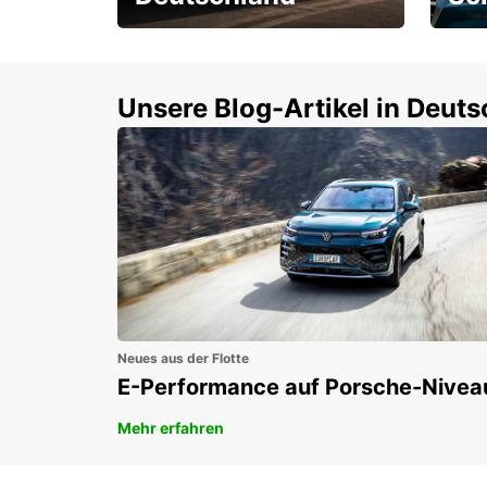
Einsteigen und 15 %
Rund
sparen!
Selbs
buch
Unsere Blog-Artikel in Deut
Neues aus der Flotte
E-Performance auf Porsche-Nivea
Mehr erfahren