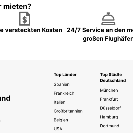
r mieten?
e versteckten Kosten
24/7 Service an den m
großen Flughäfe
Top Länder
Top Städte
Deutschland
Spanien
München
Frankreich
und
Frankfurt
Italien
Düsseldorf
Großbritannien
Hamburg
n
Belgien
Dortmund
USA