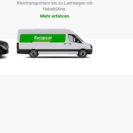
len und es gibt keine unangenehmen
Kleintransportern bis zu Lastwagen mit
rraschungen.
Hebebühne.
ngig davon, ob Sie geschäftlich oder privat
Mehr erfahren
wegs sind, Europcar hat das passende Fahrzeug
e. Buchen Sie noch heute Ihren Mietwagen in
on und erkunden Sie die Stadt und ihre
ung in Ihrem eigenen Tempo.