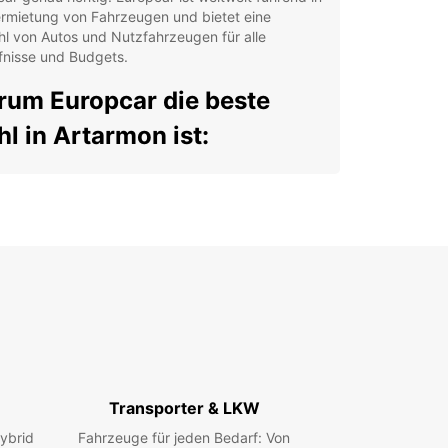
ermietung von Fahrzeugen und bietet eine
hl von Autos und Nutzfahrzeugen für alle
fnisse und Budgets.
um Europcar die beste
l in Artarmon ist:
te Auswahl an Fahrzeugen: Europcar bietet eine
ite Palette von Fahrzeugen, vom kleinen
dtauto bis zum geräumigen Familienwagen.
petenter Kundenservice: Unser Team steht Ihnen
erzeit zur Verfügung, um Ihnen bei der Auswahl
 richtigen Fahrzeugs zu helfen und alle Ihre
gen zu beantworten.
ueme Lage: Unsere Autovermietung befindet
h in einer zentralen Lage in Artarmon, so dass Sie
nell und einfach zu uns kommen können.
Transporter & LKW
nsparente Preise: Bei Europcar gibt es keine
steckten Kosten. Sie wissen immer, was Sie
ybrid
Fahrzeuge für jeden Bedarf: Von