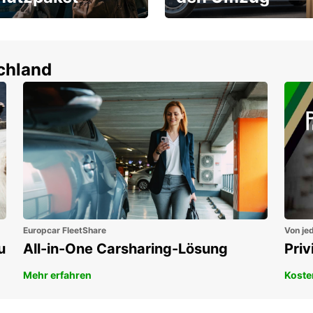
um-Schutz ohne
Flexibel mieten & sofort
tbeteiligung
losfahren!
en!
schland
Europcar FleetShare
Von jed
u
All-in-One Carsharing-Lösung
Pri
Mehr erfahren
Koste