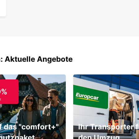
: Aktuelle Angebote
9%
t
f das "comfort+"
Ihr Transporter f
hutzpaket
den Umzug