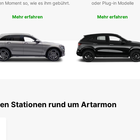
zah
en Moment so, wie es ihm gebührt.
oder Plug-in Modelle
Übe
Unabhä
Mehr erfahren
Mehr erfahren
unter
für Si
Artarm
Umgeb
ten Stationen rund um Artarmon