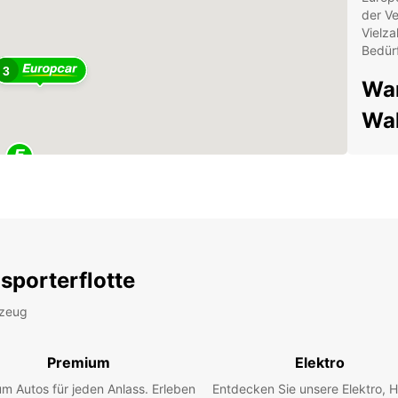
der V
Vielza
Bedür
3
War
Wah
Bes
bre
Sta
Kom
jed
des
sporterflotte
Fra
Beq
rzeug
sic
sch
Premium
Elektro
Tra
ver
m Autos für jeden Anlass. Erleben
Entdecken Sie unsere Elektro, H