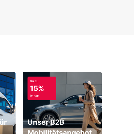
Bis zu
15%
Rabatt
ür
Unser B2B
Mobilitätsangebot