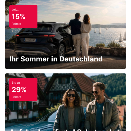
Jetzt
15%
Rabatt
Ihr Sommer in Deutschland
Bis zu
29%
Rabatt