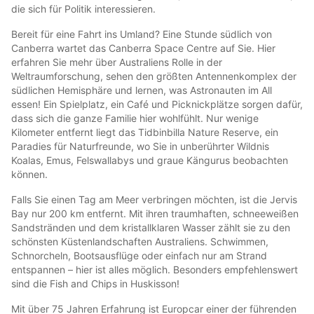
die sich für Politik interessieren.
Bereit für eine Fahrt ins Umland? Eine Stunde südlich von
Canberra wartet das Canberra Space Centre auf Sie. Hier
erfahren Sie mehr über Australiens Rolle in der
Weltraumforschung, sehen den größten Antennenkomplex der
südlichen Hemisphäre und lernen, was Astronauten im All
essen! Ein Spielplatz, ein Café und Picknickplätze sorgen dafür,
dass sich die ganze Familie hier wohlfühlt. Nur wenige
Kilometer entfernt liegt das Tidbinbilla Nature Reserve, ein
Paradies für Naturfreunde, wo Sie in unberührter Wildnis
Koalas, Emus, Felswallabys und graue Kängurus beobachten
können.
Falls Sie einen Tag am Meer verbringen möchten, ist die Jervis
Bay nur 200 km entfernt. Mit ihren traumhaften, schneeweißen
Sandstränden und dem kristallklaren Wasser zählt sie zu den
schönsten Küstenlandschaften Australiens. Schwimmen,
Schnorcheln, Bootsausflüge oder einfach nur am Strand
entspannen – hier ist alles möglich. Besonders empfehlenswert
sind die Fish and Chips in Huskisson!
Mit über 75 Jahren Erfahrung ist Europcar einer der führenden