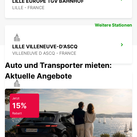
LILLE EUROPE TGV BAHNHOF
LILLE - FRANCE
Weitere Stationen
LILLE VILLENEUVE-D'ASCQ
VILLENEUVE D ASCQ - FRANCE
Auto und Transporter mieten:
Aktuelle Angebote
SAINT-OMER
BLENDECQUES - FRANCE
Jetzt
15%
Rabatt