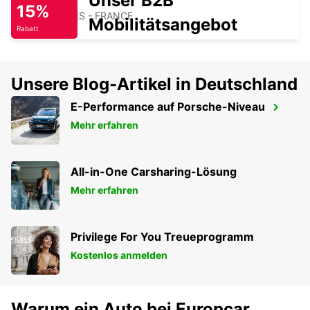
Unser B2B
CALAIS
15%
COQUELLES - FRANCE
Mobilitätsangebot
Rabatt
Unsere Blog-Artikel in Deutschland
CALAIS FRETHUN TGV BAHNHOF -
E-Performance auf Porsche-Niveau
SERVICE-POINT
Mehr erfahren
FRETHUN - FRANCE
All-in-One Carsharing-Lösung
Mehr erfahren
Privilege For You Treueprogramm
Kostenlos anmelden
Warum ein Auto bei Europcar