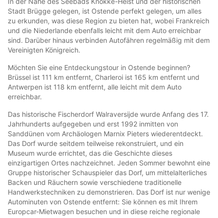
In der Nähe des Seebads Knokke-Heist und der historischen
Stadt Brügge gelegen, ist Ostende perfekt gelegen, um alles
zu erkunden, was diese Region zu bieten hat, wobei Frankreich
und die Niederlande ebenfalls leicht mit dem Auto erreichbar
sind. Darüber hinaus verbinden Autofähren regelmäßig mit dem
Vereinigten Königreich.
Möchten Sie eine Entdeckungstour in Ostende beginnen?
Brüssel ist 111 km entfernt, Charleroi ist 165 km entfernt und
Antwerpen ist 118 km entfernt, alle leicht mit dem Auto
erreichbar.
Das historische Fischerdorf Walraversijde wurde Anfang des 17.
Jahrhunderts aufgegeben und erst 1992 inmitten von
Sanddünen vom Archäologen Marnix Pieters wiederentdeckt.
Das Dorf wurde seitdem teilweise rekonstruiert, und ein
Museum wurde errichtet, das die Geschichte dieses
einzigartigen Ortes nachzeichnet. Jeden Sommer bewohnt eine
Gruppe historischer Schauspieler das Dorf, um mittelalterliches
Backen und Räuchern sowie verschiedene traditionelle
Handwerkstechniken zu demonstrieren. Das Dorf ist nur wenige
Autominuten von Ostende entfernt: Sie können es mit Ihrem
Europcar-Mietwagen besuchen und in diese reiche regionale