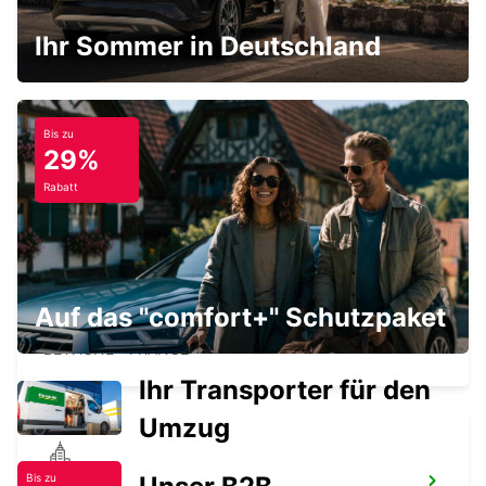
LILLE FLUGHAFEN
LESQUIN - FRANCE
Ihr Sommer in Deutschland
Bis zu
29%
BETHUNE
BETHUNE - FRANCE
Rabatt
Auf das "comfort+" Schutzpaket
BETHUNE BAHNHOF - SERVICE-POINT
BETHUNE - FRANCE
Ihr Transporter für den
Umzug
Bis zu