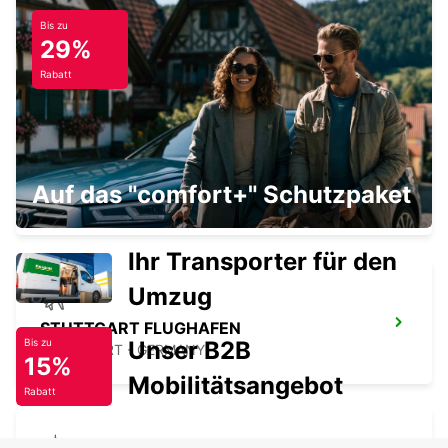
Bis zu
SINDELFINGEN
29%
SINDELFINGEN - GERMANY
Rabatt
WAIBLINGEN
Auf das "comfort+" Schutzpaket
WAIBLINGEN - GERMANY
Ihr Transporter für den
Umzug
STUTTGART FLUGHAFEN
Unser B2B
Bis zu
STUTTGART - GERMANY
15%
Mobilitätsangebot
Rabatt