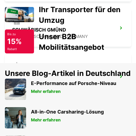
Ihr Transporter für den
Umzug
SCHWÄBISCH GMÜND
Unser B2B
Bis zu
SCHWAEBISCH-GMUEND - GERMANY
15%
Mobilitätsangebot
Rabatt
Unsere Blog-Artikel in Deutschland
NECKARSULM AUDI FORUM (NUR
RÜCKGABE)
E-Performance auf Porsche-Niveau
NECKARSULM - GERMANY
Mehr erfahren
All-in-One Carsharing-Lösung
Mehr erfahren