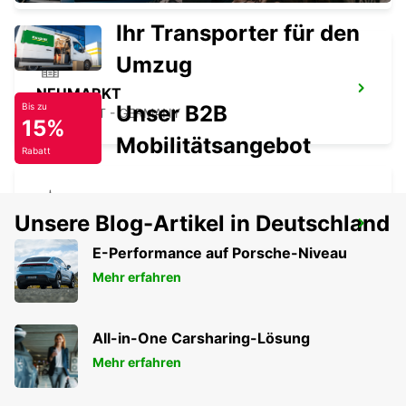
Ihr Transporter für den
Umzug
NEUMARKT
Unser B2B
Bis zu
NEUMARKT - GERMANY
15%
Mobilitätsangebot
Rabatt
Unsere Blog-Artikel in Deutschland
BAYREUTH
BAYREUTH - GERMANY
E-Performance auf Porsche-Niveau
Mehr erfahren
All-in-One Carsharing-Lösung
Mehr erfahren