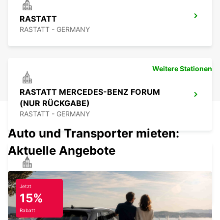
RASTATT
RASTATT - GERMANY
Weitere Stationen
RASTATT MERCEDES-BENZ FORUM
(NUR RÜCKGABE)
RASTATT - GERMANY
Auto und Transporter mieten:
Aktuelle Angebote
PFORZHEIM
PFORZHEIM - GERMANY
Jetzt
15%
Rabatt