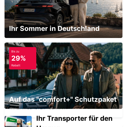
BADEN-BADEN
BADEN-BADEN - GERMANY
Ihr Sommer in Deutschland
Bis zu
29%
BRUCHSAL
BRUCHSAL - GERMANY
Rabatt
Auf das "comfort+" Schutzpaket
KARLSRUHE BADEN-BADEN FLUGHAFEN
RHEINMUENSTER - GERMANY
Ihr Transporter für den