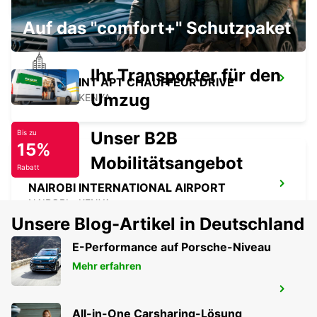
Auf das "comfort+" Schutzpaket
Ihr Transporter für den
NAIROBI INT APT CHAUFFEUR DRIVE
Umzug
NAIROBI - KENYA
Unser B2B
Bis zu
15%
Mobilitätsangebot
Rabatt
NAIROBI INTERNATIONAL AIRPORT
NAIROBI - KENYA
Unsere Blog-Artikel in Deutschland
E-Performance auf Porsche-Niveau
Mehr erfahren
HILTON SALWA STRAND RESORT
ABU SAMRA - QATAR
All-in-One Carsharing-Lösung