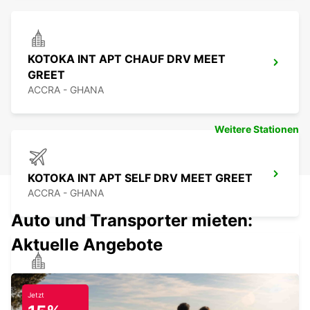
KOTOKA INT APT CHAUF DRV MEET
GREET
ACCRA - GHANA
Weitere Stationen
KOTOKA INT APT SELF DRV MEET GREET
ACCRA - GHANA
Auto und Transporter mieten:
Aktuelle Angebote
LOME HOTEL ONOMO
CHAUFFEURDIENST
Jetzt