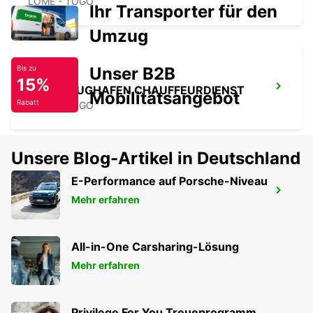
LOME - TOGO
Ihr Transporter für den
Umzug
Unser B2B
Bis zu
15%
LOME FLUGHAFEN CHAUFFEURDIENST
Mobilitätsangebot
Rabatt
LOME - TOGO
Unsere Blog-Artikel in Deutschland
E-Performance auf Porsche-Niveau
LOME FLUGHAFEN
Mehr erfahren
LOME - TOGO
All-in-One Carsharing-Lösung
Mehr erfahren
Privilege For You Treueprogramm