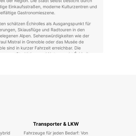
lt der Region. Die Stadt selbst besticht durch
dige Einkaufsstraßen, moderne Kulturzentren und
ielfältige Gastronomieszene.
ten schätzen Échirolles als Ausgangspunkt für
rungen, Skiausflüge und Radtouren in den
elegenen Alpen. Sehenswürdigkeiten wie der
aul Mistral in Grenoble oder das Musée de
le sind in kurzer Fahrzeit erreichbar. Die
ung aus Stadtleben und Natur macht Échirolles
em attraktiven Reiseziel für Familien,
rlauber und Kulturinteressierte gleichermaßen.
opcar Mietwagen in
irolles – Mobilität nach
ß
nem Mietwagen von Europcar in Échirolles sind Sie
bel und unabhängig unterwegs. Unser
Transporter & LKW
greiches Fahrzeugangebot umfasst:
ybrid
Fahrzeuge für jeden Bedarf: Von