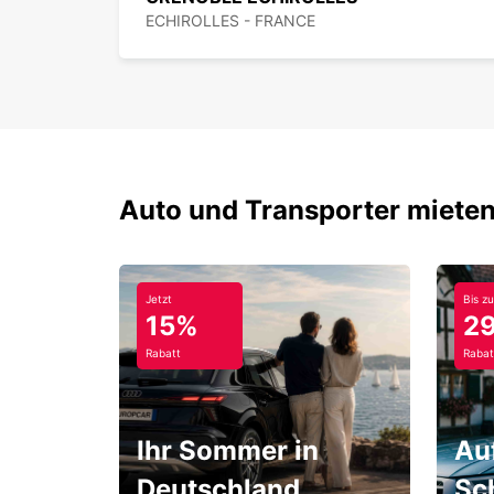
ECHIROLLES - FRANCE
Auto und Transporter mieten
Jetzt
Bis zu
15%
2
Rabatt
Rabat
Ihr Sommer in
Au
Deutschland
Sc