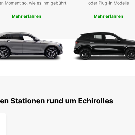
en Moment so, wie es ihm gebührt.
oder Plug-in Modelle
Sta
Spo
Mehr erfahren
Mehr erfahren
Fah
Aut
Abh
am 
Ob Kur
Anmie
flexib
Zudem 
Reise
Die On
sodas
reserv
en Stationen rund um Echirolles
erstkl
Entde
Regio