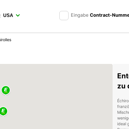
Eingabe
Contract-Numm
z
irolles
Ent
zu 
Échiro
franzö
Misch
wenige
ideal 