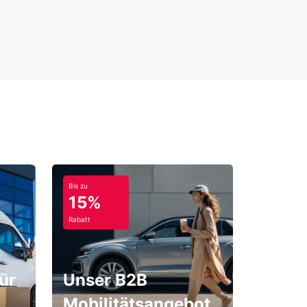
Bis zu
15%
Rabatt
ür
Unser B2B
Mobilitätsangebot