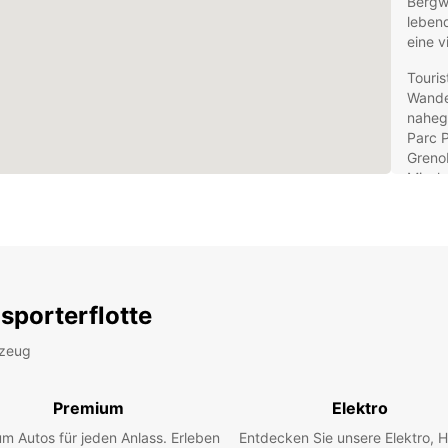
Bergwe
leben
eine v
Touris
Wande
naheg
Parc P
Grenob
Misch
zu ein
Aktivu
Eur
Éch
sporterflotte
Ma
rzeug
Mit ei
flexi
Premium
Elektro
umfan
m Autos für jeden Anlass. Erleben
Entdecken Sie unsere Elektro, H