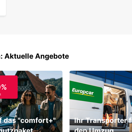
: Aktuelle Angebote
9%
t
f das "comfort+"
Ihr Transporter f
hutzpaket
den Umzug