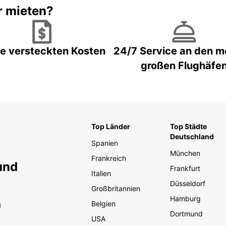
r mieten?
e versteckten Kosten
24/7 Service an den m
großen Flughäfe
Top Länder
Top Städte
Deutschland
Spanien
München
Frankreich
und
Frankfurt
Italien
Düsseldorf
Großbritannien
Hamburg
n
Belgien
Dortmund
USA