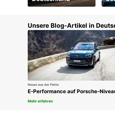
Einsteigen und 15 %
Rund
sparen!
Selbs
buch
Unsere Blog-Artikel in Deut
Neues aus der Flotte
E-Performance auf Porsche-Nivea
Mehr erfahren