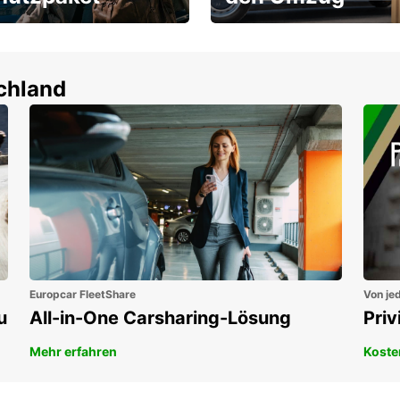
um-Schutz ohne
Flexibel mieten & sofort
tbeteiligung
losfahren!
en!
schland
Europcar FleetShare
Von jed
u
All-in-One Carsharing-Lösung
Pri
Mehr erfahren
Koste