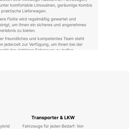
unter komfortable Limousinen, geräumige Kombis
 praktische Lieferwagen.
ere Flotte wird regelmäßig gewartet und
einigt, um Ihnen ein sicheres und angenehmes
rerlebnis zu bieten.
er freundliches und kompetentes Team steht
en jederzeit zur Verfügung, um Ihnen bei der
wahl des richtigen Fahrzeugs zu helfen.
 Europcar Fresnes-lès-Montauban genießen Sie
xible Mietbedingungen und transparente Preise,
e versteckte Gebühren.
ken Sie die Schönheit von Fresnes-lès-
uban und Umgebung mit einem Mietwagen von
ar. Besuchen Sie lokale Sehenswürdigkeiten,
en Sie die malerische Landschaft oder erreichen
equem Ihre Geschäftstermine.
ieren Sie noch heute Ihren Mietwagen bei
car Fresnes-lès-Montauban und erleben Sie
Transporter & LKW
assigen Service und erstklassige Fahrzeuge!
ybrid
Fahrzeuge für jeden Bedarf: Von