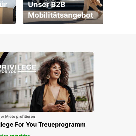
ür
Unser B2B
Mobilitätsangebot
Für Neu- und
Bestandskunden
er Miete profitieren
vilege For You Treueprogramm
nlos anmelden