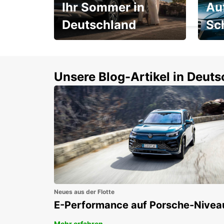
Ihr Sommer in
Au
LESQUIN - FRANCE
Deutschland
Sc
Einsteigen und 15 %
Rund
sparen!
Selbs
buch
Unsere Blog-Artikel in Deut
Neues aus der Flotte
E-Performance auf Porsche-Nivea
Mehr erfahren