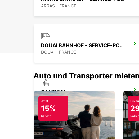
ARRAS - FRANCE
DOUAI BAHNHOF - SERVICE-POINT
DOUAI - FRANCE
Auto und Transporter mieten
CAMBRAI
CAMBRAI - FRANCE
Jetzt
Bis zu
15%
2
Rabatt
Rabat
LILLE FLUGHAFEN