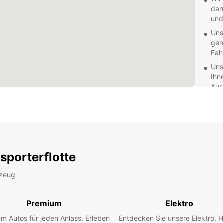
dar
und
Uns
ger
Fah
Uns
Ihn
Aus
Mit
fle
ohn
Entdec
Monta
sporterflotte
Europc
genieß
Sie b
rzeug
Reserv
Europ
Premium
Elektro
erstkl
m Autos für jeden Anlass. Erleben
Entdecken Sie unsere Elektro, H