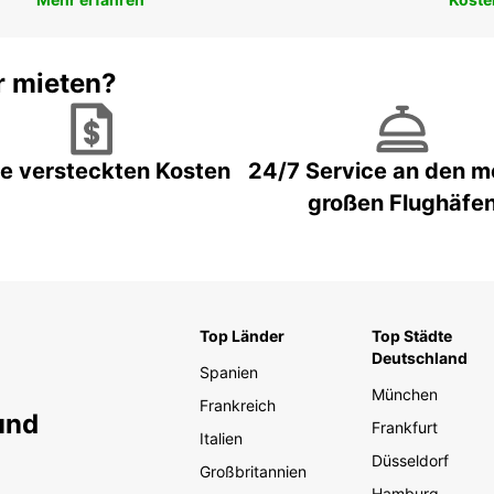
r mieten?
e versteckten Kosten
24/7 Service an den m
großen Flughäfe
Top Länder
Top Städte
Deutschland
Spanien
München
Frankreich
und
Frankfurt
Italien
Düsseldorf
Großbritannien
Hamburg