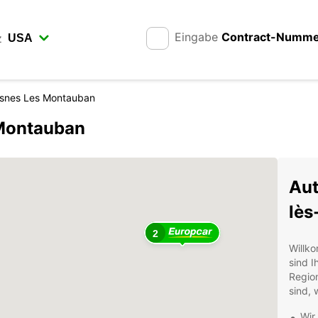
Eingabe
Contract-Numm
z
esnes Les Montauban
-Montauban
Aut
lès
2
Willk
sind I
Region
sind, 
Wir