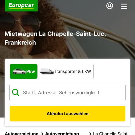
Mietwagen La Chapelle-Saint-Luc,
Frankreich
Welche Art von Fahrzeug?
Pkw
Transporter & LKW
Abholort auswählen
Autovermietung
Autovermietung
La Chapelle Saint