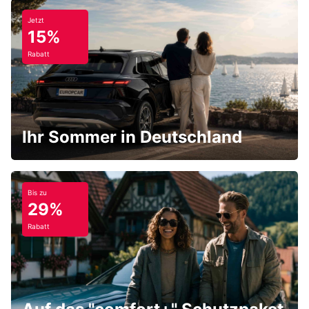
Jetzt
15%
Rabatt
Ihr Sommer in Deutschland
Bis zu
29%
Rabatt