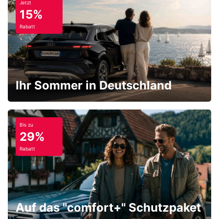
Jetzt
15%
Rabatt
Ihr Sommer in Deutschland
Bis zu
29%
Rabatt
Auf das "comfort+" Schutzpaket