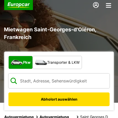
Mietwagen Saint-Georges-d'Oléron,
Frankreich
Welche Art von Fahrzeug?
Pkw
Transporter & LKW
Abholort auswählen
Autovermietung
Autovermietung
Saint Georges D