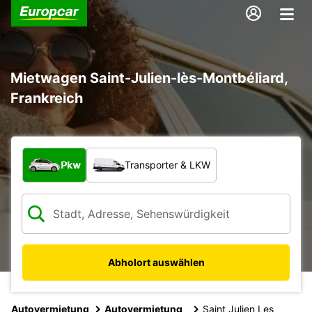
Mietwagen Saint-Julien-lès-Montbéliard,
Frankreich
Welche Art von Fahrzeug?
Pkw
Transporter & LKW
Abholort auswählen
Autovermietung
Autovermietung
Saint Julien Les