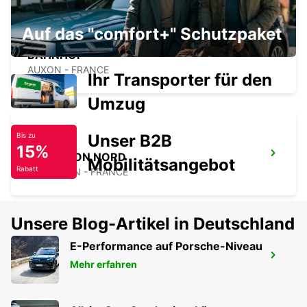
Auf das "comfort+" Schutzpaket
BESANCON FRANCHE-COMTE TGV
BAHNHOF
AUXON - FRANCE
Ihr Transporter für den
Umzug
Unser B2B
Bis zu
15%
BESANCON NORD
Mobilitätsangebot
Rabatt
BESANCON - FRANCE
Unsere Blog-Artikel in Deutschland
E-Performance auf Porsche-Niveau
MULHOUSE FLUGHAFEN
Mehr erfahren
SAINT-LOUIS - FRANCE