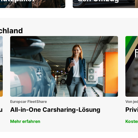
um-Schutz ohne
Flexibel mieten & sofort
tbeteiligung
losfahren!
en!
schland
Europcar FleetShare
Von jed
u
All-in-One Carsharing-Lösung
Pri
Mehr erfahren
Koste