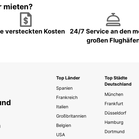
r mieten?
e versteckten Kosten
24/7 Service an den m
großen Flughäfe
Top Länder
Top Städte
Deutschland
Spanien
München
Frankreich
und
Frankfurt
Italien
Düsseldorf
Großbritannien
Hamburg
n
Belgien
Dortmund
USA