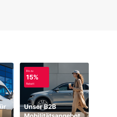
Bis zu
15%
Rabatt
ür
Unser B2B
Mobilitätsangebot