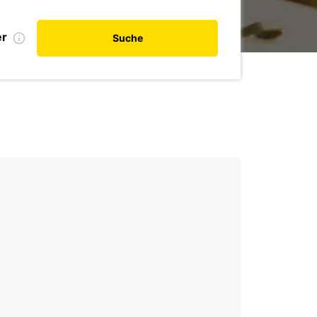
er
Suche