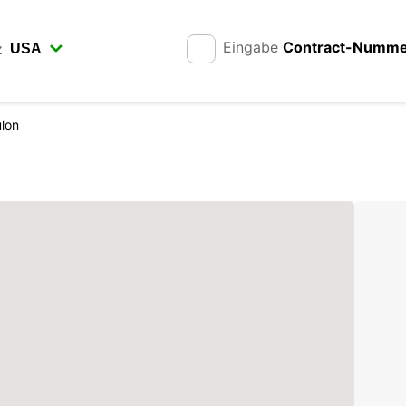
Eingabe
Contract-Numm
z
lon