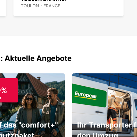
TOULON - FRANCE
: Aktuelle Angebote
9%
t
f das "comfort+"
Ihr Transporter f
hutzpaket
den Umzug