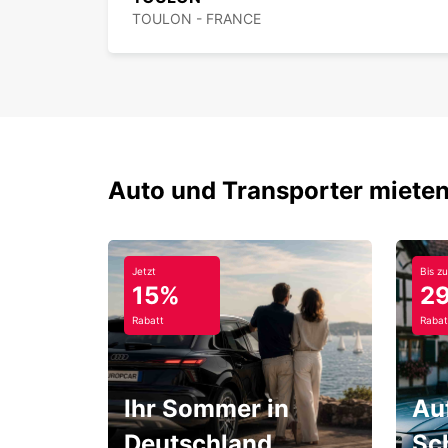
TOULON - FRANCE
Auto und Transporter mieten
Jetzt
Bis zu
15%
2
Rabatt
Rabat
Ihr Sommer in
Au
Deutschland
Sc