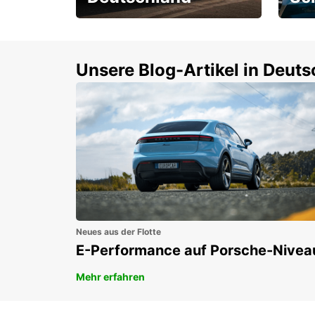
Einsteigen und 15 %
Rund
sparen!
Selbs
buch
Unsere Blog-Artikel in Deut
Neues aus der Flotte
E-Performance auf Porsche-Nivea
Mehr erfahren