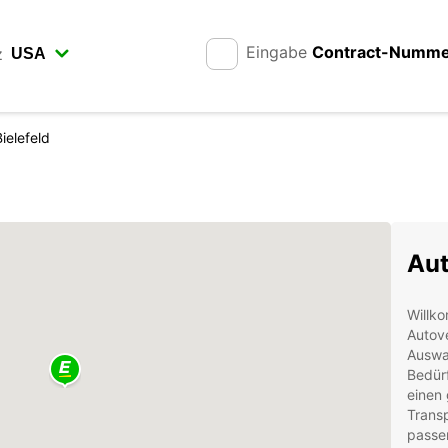
Eingabe
Contract-Numm
z
Bielefeld
Aut
Willko
Autove
Auswah
Bedürf
einen
Transp
passe