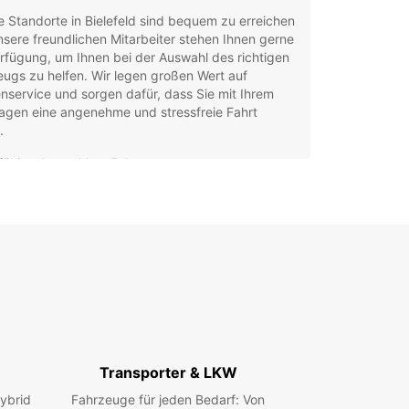
 Standorte in Bielefeld sind bequem zu erreichen
sere freundlichen Mitarbeiter stehen Ihnen gerne
rfügung, um Ihnen bei der Auswahl des richtigen
ugs zu helfen. Wir legen großen Wert auf
service und sorgen dafür, dass Sie mit Ihrem
agen eine angenehme und stressfreie Fahrt
.
lfältige Auswahl an Fahrzeugen
petente Beratung und Service
fache Buchung und Abholung
xible Mietdauer und -konditionen
ken Sie Bielefeld und die umliegende Region mit
 Mietwagen von Europcar. Besuchen Sie
swürdigkeiten wie die Sparrenburg, den
schen Garten oder machen Sie einen Ausflug in
eutoburger Wald. Mit einem Mietwagen sind Sie
el und können die Region in Ihrem eigenen Tempo
Transporter & LKW
den.
ybrid
Fahrzeuge für jeden Bedarf: Von
ieren Sie noch heute Ihren Mietwagen bei