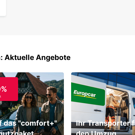
: Aktuelle Angebote
9%
t
f das "comfort+"
Ihr Transporter f
hutzpaket
den Umzug