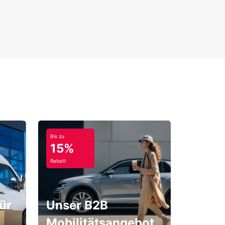
Bis zu
15%
Rabatt
ür
Unser B2B
Mobilitätsangebot