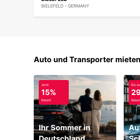
BIELEFELD - GERMANY
Auto und Transporter mieten
Jetzt
Bis zu
15%
2
Rabatt
Rabat
Ihr Sommer in
Au
Deutschland
Sc