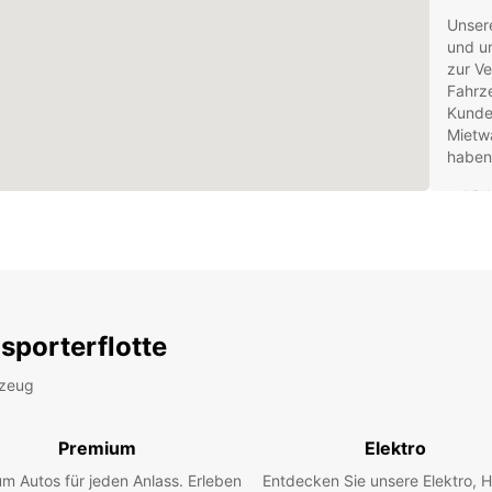
Unsere
und un
zur Ve
Fahrze
Kunden
Mietw
haben
Vie
Kom
Ein
Fle
Entdec
sporterflotte
einem
Sehen
rzeug
Botani
den T
flexib
Premium
Elektro
erkun
m Autos für jeden Anlass. Erleben
Entdecken Sie unsere Elektro, H
Reserv