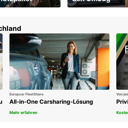
um-Schutz ohne
Flexibel mieten & sofort
tbeteiligung
losfahren!
en!
schland
Europcar FleetShare
Von jed
u
All-in-One Carsharing-Lösung
Pri
Mehr erfahren
Koste