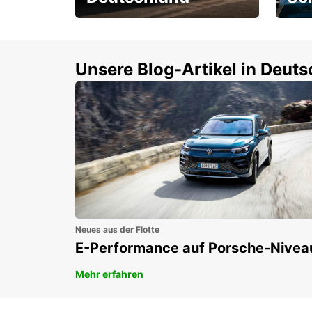
Einsteigen und 15 %
Rund
sparen!
Selbs
buch
Unsere Blog-Artikel in Deut
Neues aus der Flotte
E-Performance auf Porsche-Nivea
Mehr erfahren