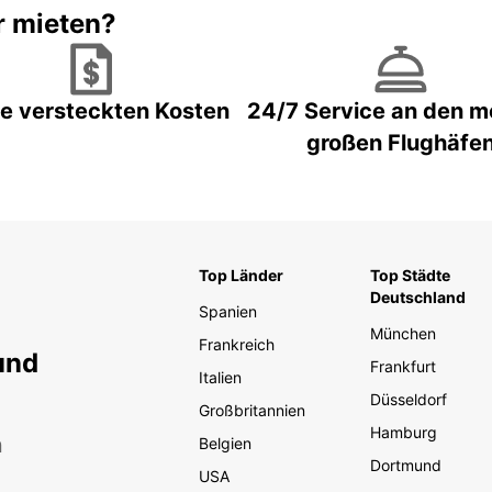
r mieten?
e versteckten Kosten
24/7 Service an den m
großen Flughäfe
Top Länder
Top Städte
Deutschland
Spanien
München
Frankreich
und
Frankfurt
Italien
Düsseldorf
Großbritannien
Hamburg
n
Belgien
Dortmund
USA