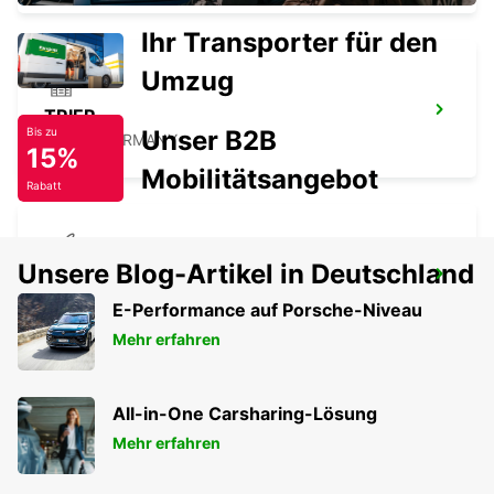
Ihr Transporter für den
Umzug
TRIER
Unser B2B
Bis zu
TRIER - GERMANY
15%
Mobilitätsangebot
Rabatt
Unsere Blog-Artikel in Deutschland
FRANKFURT HAHN FLUGHAFEN
HAHN-FLUGHAFEN - GERMANY
E-Performance auf Porsche-Niveau
Mehr erfahren
All-in-One Carsharing-Lösung
Mehr erfahren