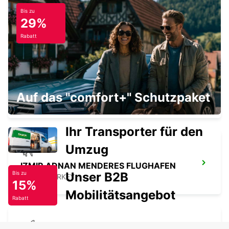
Bis zu
CANAKKALE FLUGHAFEN
29%
CANAKKALE - TURKEY
Rabatt
IZMIR ADNAN MENDERES FLUGHAFEN
Auf das "comfort+" Schutzpaket
IZMIR - TURKEY
Ihr Transporter für den
Umzug
IZMIR ADNAN MENDERES FLUGHAFEN
Unser B2B
Bis zu
IZMIR - TURKEY
15%
Mobilitätsangebot
Rabatt