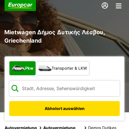
Mietwagen Δήμος Δυτικής Λέσβου,
Griechenland
Welche Art von Fahrzeug?
Pkw
Transporter & LKW
Abholort auswählen
Autovermietung
Autovermietung
Demos Dutikes