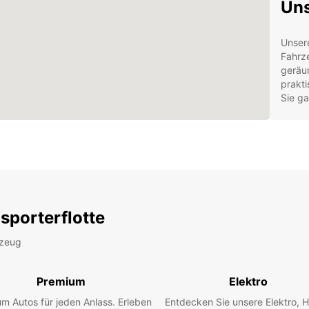
Uns
Unsere
Fahrz
geräu
prakti
Sie ga
War
Fle
Top
Fac
sporterflotte
Umf
Kos
rzeug
Ent
Premium
Elektro
Kalama
m Autos für jeden Anlass. Erleben
Entdecken Sie unsere Elektro, H