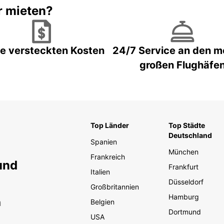
r mieten?
e versteckten Kosten
24/7 Service an den m
großen Flughäfe
Top Länder
Top Städte
Deutschland
Spanien
München
Frankreich
und
Frankfurt
Italien
Düsseldorf
Großbritannien
Hamburg
n
Belgien
Dortmund
USA