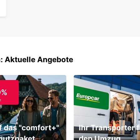
: Aktuelle Angebote
9%
t
f das "comfort+"
Ihr Transporter f
hutzpaket
den Umzug