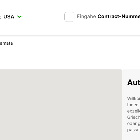
Eingabe
Contract-Numm
z
lamata
Aut
Willko
Ihnen
exzell
Griech
oder g
passen