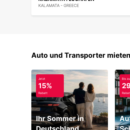
KALAMATA - GREECE
Auto und Transporter mieten
Jetzt
Bis zu
15%
2
Rabatt
Rabat
Ihr Sommer in
Au
Deutschland
Sc