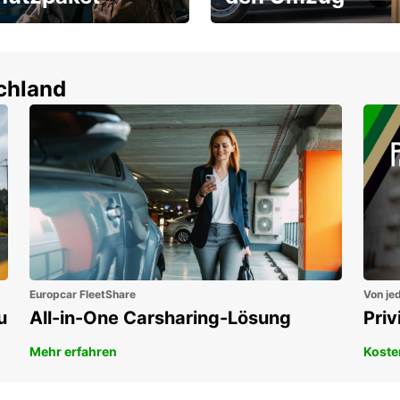
um-Schutz ohne
Flexibel mieten & sofort
tbeteiligung
losfahren!
en!
schland
Europcar FleetShare
Von jed
u
All-in-One Carsharing-Lösung
Pri
Mehr erfahren
Koste