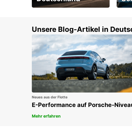
Einsteigen und 15 %
Rund
sparen!
Selbs
buch
Unsere Blog-Artikel in Deut
Neues aus der Flotte
E-Performance auf Porsche-Nivea
Mehr erfahren