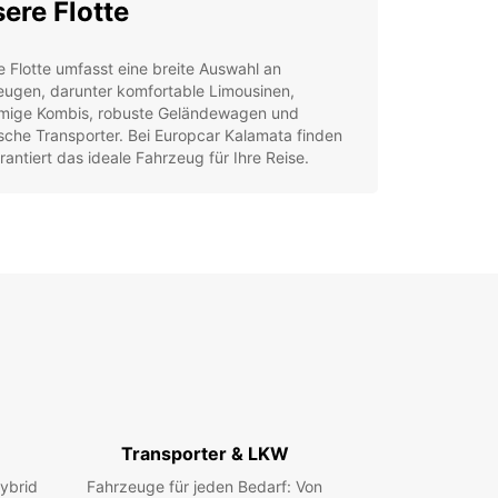
ere Flotte
 Flotte umfasst eine breite Auswahl an
eugen, darunter komfortable Limousinen,
mige Kombis, robuste Geländewagen und
sche Transporter. Bei Europcar Kalamata finden
rantiert das ideale Fahrzeug für Ihre Reise.
um Europcar Kalamata?
xible Online-Buchung
-Preise und attraktive Angebote
hkundiger Kundenservice
assender Versicherungsschutz
tenlose Stornierung bis 48 Stunden vor Abholung
decken Sie Kalamata
Transporter & LKW
ta, die Hauptstadt der Messenien-Region, ist
ybrid
Fahrzeuge für jeden Bedarf: Von