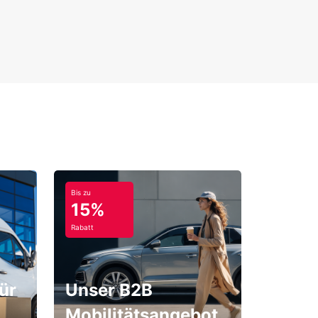
Bis zu
15%
Rabatt
ür
Unser B2B
Mobilitätsangebot