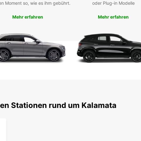
bekann
en Moment so, wie es ihm gebührt.
oder Plug-in Modelle
Sehens
Mietw
Mehr erfahren
Mehr erfahren
Landsc
beque
Buc
Mi
Nutzen
Mietw
jetzt 
erstkl
bei Ih
ten Stationen rund um Kalamata