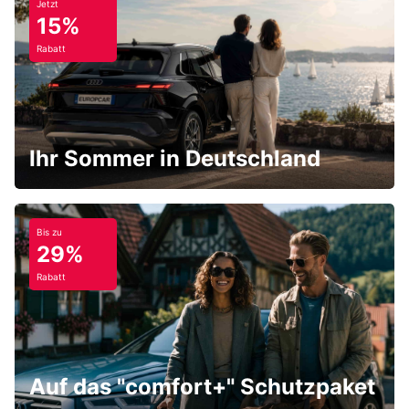
Jetzt
15%
Rabatt
Ihr Sommer in Deutschland
Bis zu
29%
Rabatt
Auf das "comfort+" Schutzpaket