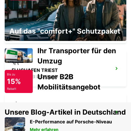
VENEDIG
Auf das "comfort+" Schutzpaket
VENEZIA - ITALY
Ihr Transporter für den
Umzug
FLUGHAFEN TRIEST
Unser B2B
Bis zu
RONCHI DEI LEGIONARI - ITALY
15%
Mobilitätsangebot
Rabatt
Unsere Blog-Artikel in Deutschland
CAMPOSAMPIERO
CAMPOSAMPIERO - ITALY
E-Performance auf Porsche-Niveau
Mehr erfahren