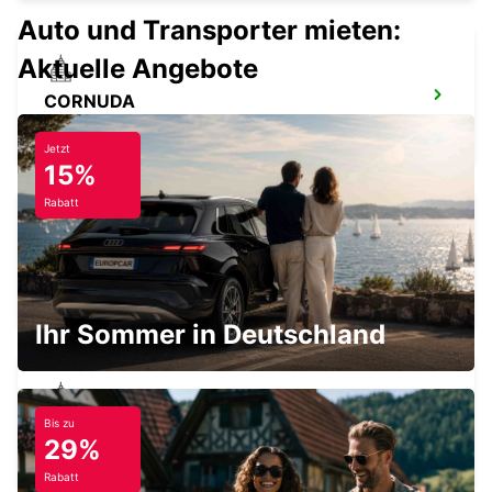
Auto und Transporter mieten:
Aktuelle Angebote
CORNUDA
CORNUDA - ITALY
Jetzt
15%
Rabatt
FLUGHAFEN VENEDIG
VENEZIA - ITALY
Ihr Sommer in Deutschland
Bis zu
MESTRE
29%
VENEZIA - ITALY
Rabatt