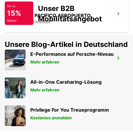
Unser B2B
Bis zu
15%
PANAMA PACIFICO AEROPUERTO
Mobilitätsangebot
Rabatt
ARRAIJA - PANAMA
Unsere Blog-Artikel in Deutschland
E-Performance auf Porsche-Niveau
BOGOTA FLUGHAFEN
Mehr erfahren
COLOMBIA - COLOMBIA
All-in-One Carsharing-Lösung
Mehr erfahren
Privilege For You Treueprogramm
Kostenlos anmelden