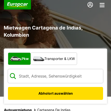
Mietwagen Cartagena de Indias,
Kolumbien
Welche Art von Fahrzeug?
Pkw
Transporter & LKW
Abholort auswählen
Autovermietung
Cartagena De Indias