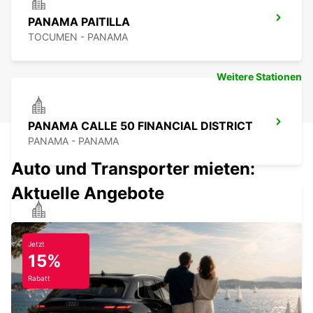
PANAMA PAITILLA
TOCUMEN - PANAMA
Weitere Stationen
PANAMA CALLE 50 FINANCIAL DISTRICT
PANAMA - PANAMA
Auto und Transporter mieten:
Aktuelle Angebote
PANAMA INNENSTADT
TOCUMEN - PANAMA
Jetzt
15%
Rabatt