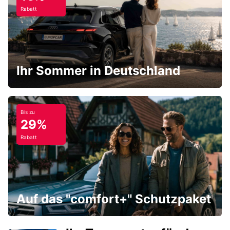
Rabatt
Ihr Sommer in Deutschland
Bis zu
29%
Rabatt
Auf das "comfort+" Schutzpaket